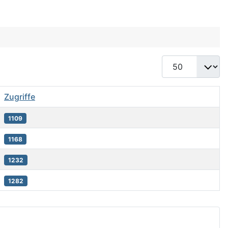
Anzeige #
Zugriffe
1109
1168
1232
1282