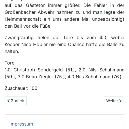
auf das Gästetor immer größer. Die Fehler in der
Großenbacher Abwehr nahmen zu und man legte der
Heimmannschaft ein ums andere Mal unbeabsichtigt
den Ball vor die Füße.
Zwangsläufig fielen die Tore bis zum 4:0, wobei
Keeper Nico Höbler nie eine Chance hatte die Bälle zu
halten.
Tore:
1:0 Christoph Sondergeld (51.), 2:0 Nils Schuhmann
(59.), 3:0 Brian Ziegler (75.), 4:0 Nils Schuhmann (76.)
Zuschauer: 100
Vorheriger Beitrag: 5. SP: SV Großenbach - SV Wölf 1:3 (0:2)
Nächster Bei
Zurück
Weiter
Impressum